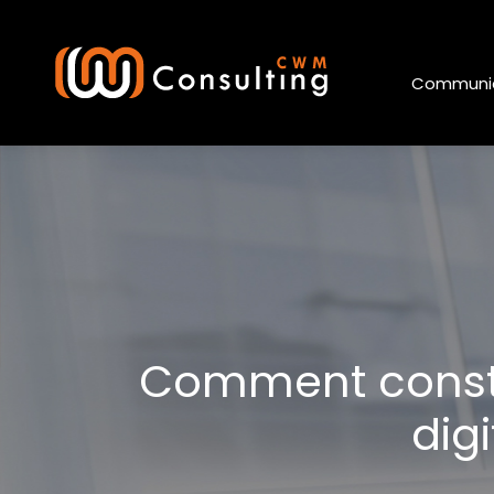
Communic
Comment constr
dig