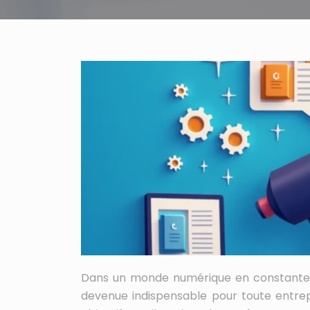
Dans un monde numérique en constante év
devenue indispensable pour toute entre