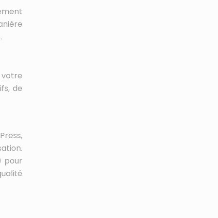
ement
anière
.
 votre
fs, de
Press,
ation.
) pour
ualité