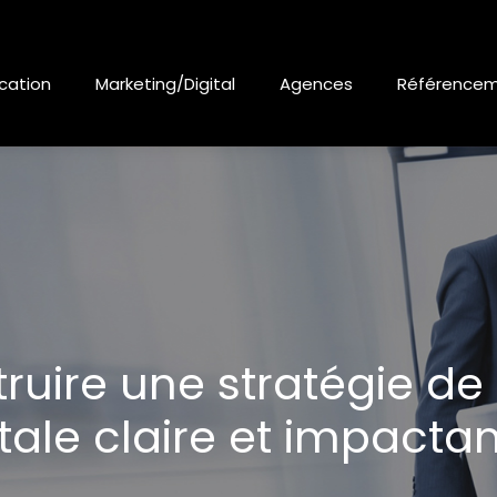
ation
Marketing/Digital
Agences
Référence
uire une stratégie d
itale claire et impactan