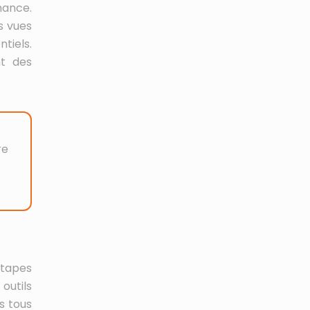
mance.
s vues
ntiels.
nt des
re
étapes
outils
s tous