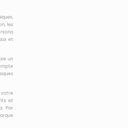
iques,
n, les
ersona
aux et
sse un
compte
siques
 votre
nts et
a. Par
marque