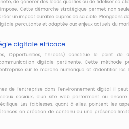
oriété, de générer des leads qualifiés ou de fidéliser sa cli
s’impose. Cette démarche stratégique permet non seu
 créer un impact durable auprès de sa cible. Plongeons da
digitale percutante et adaptée aux enjeux actuels du mar
ie digitale efficace
s, Opportunities, Threats) constitue le point de 
 communication digitale pertinente. Cette méthode 
entreprise sur le marché numérique et d’identifier les l
es de l’entreprise dans l’environnement digital. Il peut 
eaux sociaux, d’un site web performant ou encore
fique. Les faiblesses, quant à elles, pointent les asp
ences en création de contenu ou une présence limit