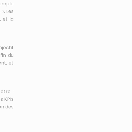
xemple
». Les
 et la
jectif
fin du
nt, et
être :
s KPIs
on des