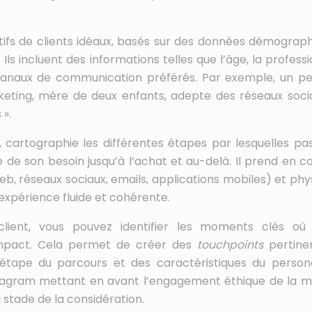
ctifs de clients idéaux, basés sur des données démograph
 incluent des informations telles que l’âge, la professio
s canaux de communication préférés. Par exemple, un p
rketing, mère de deux enfants, adepte des réseaux soci
 ».
i, cartographie les différentes étapes par lesquelles pa
ce de son besoin jusqu’à l’achat et au-delà. Il prend en 
web, réseaux sociaux, emails, applications mobiles) et phy
expérience fluide et cohérente.
ient, vous pouvez identifier les moments clés où
’impact. Cela permet de créer des
touchpoints
pertine
étape du parcours et des caractéristiques du person
tagram mettant en avant l’engagement éthique de la 
 stade de la considération.