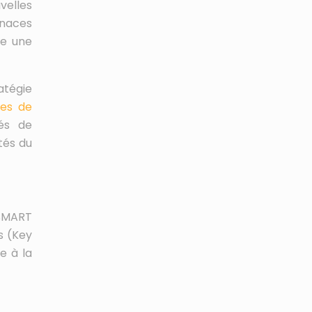
velles
enaces
me une
atégie
es de
és de
tés du
 SMART
s (Key
e à la